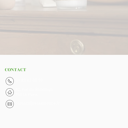
CONTACT
01 83 62 00 59
82, rue du Ranelagh
75016 Paris
contact@relaxservice.fr