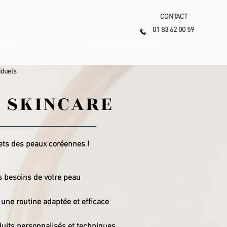
CONTACT
01 83 62 00 59
US ?
OBTENIR UN DEVIS
viduels
 SKINCARE
ets des peaux coréennes !
 besoins de votre peau
une routine adaptée et efficace
duits personnalisés et techniques