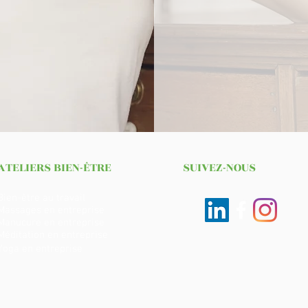
ATELIERS BIEN-ÊTRE
SUIVEZ-NOUS
Bien-être au travail
Massages en entreprise
Manucure en entreprise
Méditation en entreprise
Yoga en entreprise