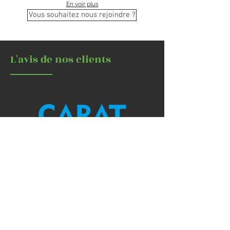
En voir plus
Vous souhaitez nous rejoindre ?
L'avis de nos clients
" Que dire de ce moment, de cette
parenthèse enchantée dans notre
quotidien. Les collaborateurs ont
été ravis/ heureux et je tiens à
souligner la qualité
professionnelle de votre équipe
et vous en remercie bien
chaleureusement.