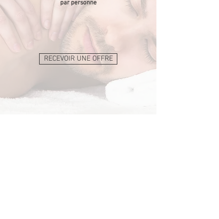
par personne
RECEVOIR UNE OFFRE
< Revenir à la liste des ateliers individuels
SUIVEZ-NOUS
CONTACT
01 83 62 00 59
82, rue du Ranelagh